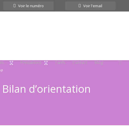
Voir le numéro
Voir l'email
tes…
Prestations
Tarifs
Contact
Blog
sup
 Bilan d’orientation