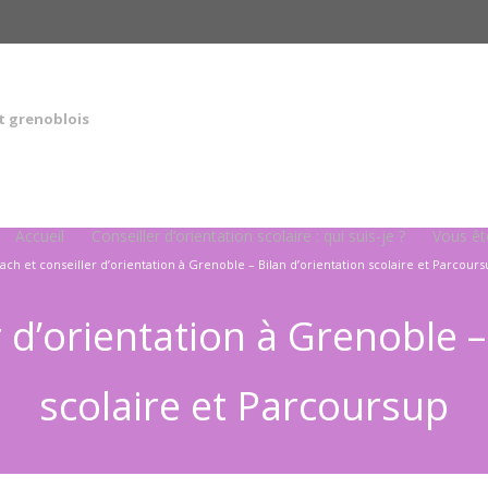
t grenoblois
Accueil
Conseiller d’orientation scolaire : qui suis-je ?
Vous ê
ach et conseiller d’orientation à Grenoble – Bilan d’orientation scolaire et Parcour
 d’orientation à Grenoble –
scolaire et Parcoursup