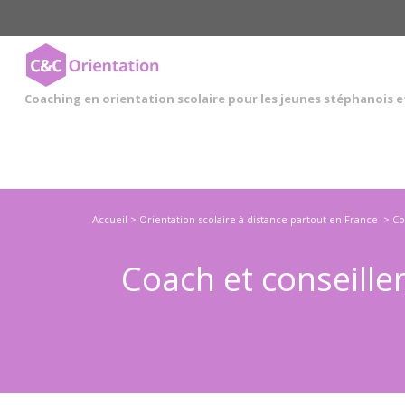
Cookies management panel
Coaching en orientation scolaire pour les jeunes stéphanois e
Accueil
>
Orientation scolaire à distance partout en France
>
Co
Coach et conseiller