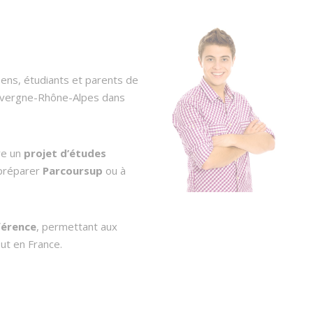
ens, étudiants et parents de
Auvergne-Rhône-Alpes dans
ire un
projet d’études
 préparer
Parcoursup
ou à
férence
, permettant aux
out en France.