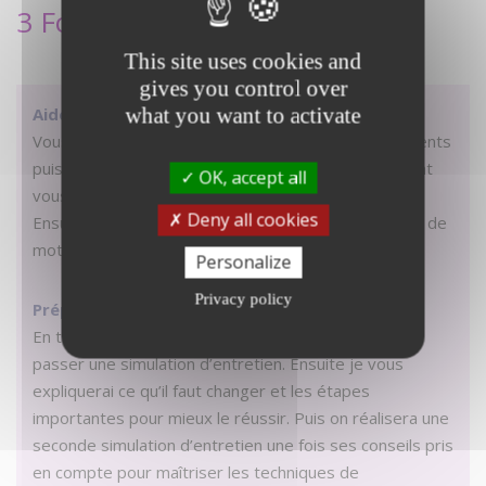
3 Formules de coaching
This site uses cookies and
gives you control over
what you want to activate
Aide au CV et à la lettre de motivation
Vous m’envoyer dans un premier temps vos documents
puis, grâce à mon expertise de coach en recrutement
OK, accept all
vous explique comment les rendre plus pertinents.
Deny all cookies
Ensuite, ensemble, nous réalisons votre CV et lettre de
motivation. (2 séances)
Personalize
Privacy policy
Préparation aux différents entretiens
En tant que conseiller en recrutement je vous ferai
passer une simulation d’entretien. Ensuite je vous
expliquerai ce qu’il faut changer et les étapes
importantes pour mieux le réussir. Puis on réalisera une
seconde simulation d’entretien une fois ses conseils pris
en compte pour maîtriser les techniques de