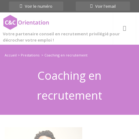
Cookies management panel
Voir le numéro
Voir l'email
Votre partenaire conseil en recrutement privilégié pour
décrocher votre emploi !
Accueil
>
Prestations
>
Coaching en recrutement
Coaching en
recrutement