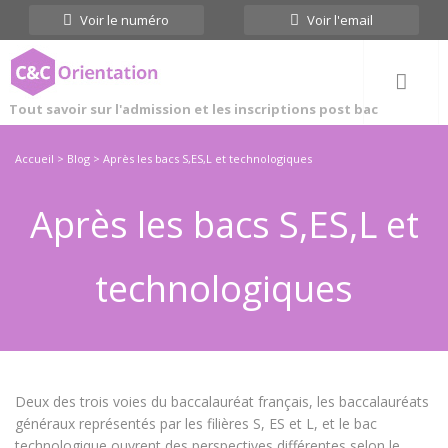
Cookies management panel
Voir le numéro
Voir l'email
Tout savoir sur l'admission et les inscriptions post bac
Accueil
>
Blog
> Après les bacs S,ES,L et technologiques
Après les bacs S,ES,L et
technologiques
Deux des trois voies du baccalauréat français, les baccalauréats
généraux représentés par les filières S, ES et L, et le bac
technologique ouvrent des perspectives différentes selon le