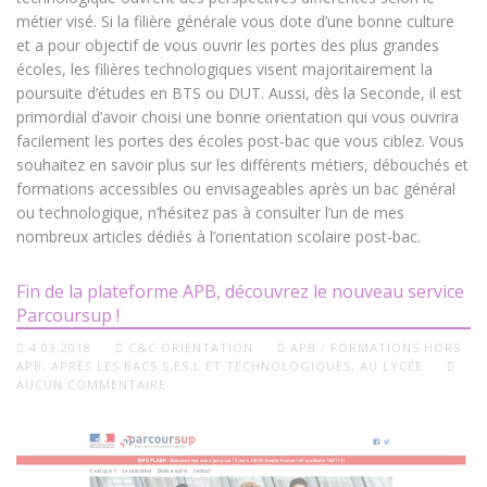
métier visé. Si la filière générale vous dote d’une bonne culture
et a pour objectif de vous ouvrir les portes des plus grandes
écoles, les filières technologiques visent majoritairement la
poursuite d’études en BTS ou DUT. Aussi, dès la Seconde, il est
primordial d’avoir choisi une bonne orientation qui vous ouvrira
facilement les portes des écoles post-bac que vous ciblez. Vous
souhaitez en savoir plus sur les différents métiers, débouchés et
formations accessibles ou envisageables après un bac général
ou technologique, n’hésitez pas à consulter l’un de mes
nombreux articles dédiés à l’orientation scolaire post-bac.
Fin de la plateforme APB, découvrez le nouveau service
Parcoursup !
4.03.2018
C&C ORIENTATION
APB / FORMATIONS HORS
APB
,
APRÈS LES BACS S,ES,L ET TECHNOLOGIQUES
,
AU LYCÉE
AUCUN COMMENTAIRE