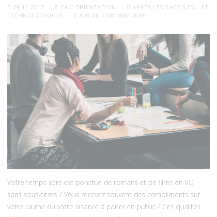
29.11.2017
C&C ORIENTATION
APRÈS LES BACS S,ES,L ET
TECHNOLOGIQUES
AUCUN COMMENTAIRE
Votre temps libre est ponctué de romans et de films en VO
sans sous-titres ? Vous recevez souvent des compliments sur
votre plume ou votre aisance à parler en public ? Ces qualités