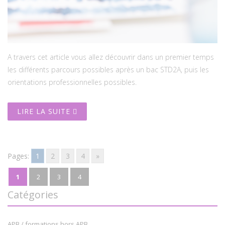
A travers cet article vous allez découvrir dans un premier temps
les différents parcours possibles après un bac STD2A, puis les
orientations professionnelles possibles.
LIRE LA SUITE
Pages:
1
2
3
4
»
1
2
3
4
Catégories
APB / formations hors APB