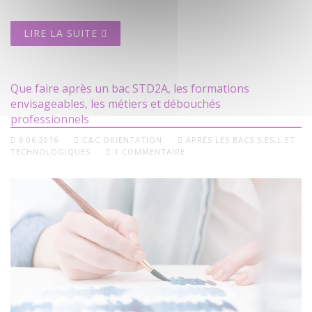
LIRE LA SUITE
Que faire après un bac STD2A, les formations
envisageables, les métiers et débouchés
professionnels
6.06.2016
C&C ORIENTATION
APRÈS LES BACS S,ES,L ET
TECHNOLOGIQUES
1 COMMENTAIRE