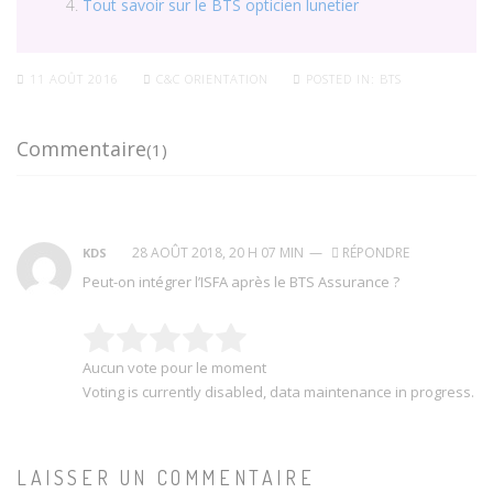
Tout savoir sur le BTS opticien lunetier
11 AOÛT 2016
C&C ORIENTATION
POSTED IN:
BTS
Commentaire
(1)
28 AOÛT 2018, 20 H 07 MIN
—
RÉPONDRE
KDS
Peut-on intégrer l’ISFA après le BTS Assurance ?
Aucun vote pour le moment
Voting is currently disabled, data maintenance in progress.
LAISSER UN COMMENTAIRE