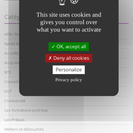
This site uses cookies and
Catégories
gives you control over
what you want to activate
APB / formations hors APB
Après les bacs S,ES,L et technologiques
OK, accept all
Au collège
Deny all cookies
Au lycée
Personalize
BTS
Privacy policy
Conseils orientation
DUT
L'Université
Les formations post-bac
Les Prépas
Métiers et débouchés