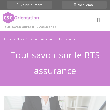
Cookies management panel
Voir le numéro
Voir l'email
Tout savoir sur le BTS Assurance
Accueil
>
Blog
>
BTS
>
Tout savoir sur le BTS assurance
Tout savoir sur le BTS
assurance