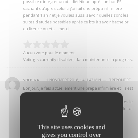
possible d’intégrer un bts diététique après un bac ES
sachant qu’apres celui-ci j’ai fait une prépa infirmière
pendant 1 an ? et je voulais aussi savoir quelles sont les
suites d’études possibles après ce bts à savoir bachelor
ou licence ou etc… merci.
Aucun vote pour le moment
Voting is currently disabled, data maintenance in progress.
1 NOVEMBRE 2018, 14 H 43 MIN
—
RÉPONDRE
SOLDERA
Bonjour, je fais actuellement une prépa infirmière et il s’est
avéré que je suis très intéressée par la diététique
j’aimerais donc savoir toutes les études possibles apres le
bts ainsi que les qualités nécessaires pour obtenir celui-ci.
Coridalement,
This site uses cookies and
Margot
gives you control over