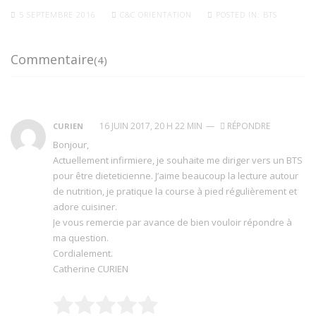
5 SEPTEMBRE 2016
C&C ORIENTATION
POSTED IN:
BTS
Commentaire
(4)
16 JUIN 2017, 20 H 22 MIN
—
RÉPONDRE
CURIEN
Bonjour,
Actuellement infirmiere, je souhaite me diriger vers un BTS
pour être dieteticienne. J’aime beaucoup la lecture autour
de nutrition, je pratique la course à pied régulièrement et
adore cuisiner.
Je vous remercie par avance de bien vouloir répondre à
ma question.
Cordialement.
Catherine CURIEN