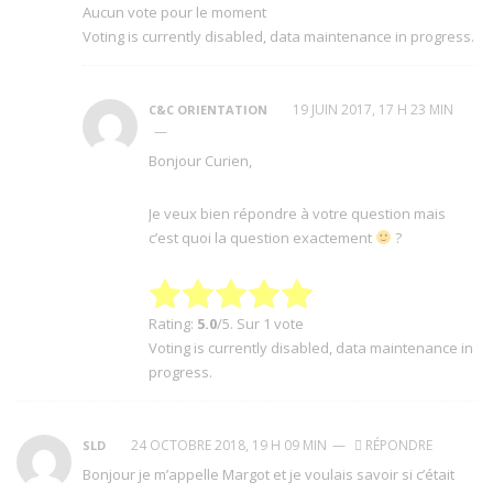
Aucun vote pour le moment
Voting is currently disabled, data maintenance in progress.
19 JUIN 2017, 17 H 23 MIN
C&C ORIENTATION
—
Bonjour Curien,
Je veux bien répondre à votre question mais
c’est quoi la question exactement
?
Rating:
5.0
/5. Sur 1 vote
Voting is currently disabled, data maintenance in
progress.
24 OCTOBRE 2018, 19 H 09 MIN
—
RÉPONDRE
SLD
Bonjour je m’appelle Margot et je voulais savoir si c’était