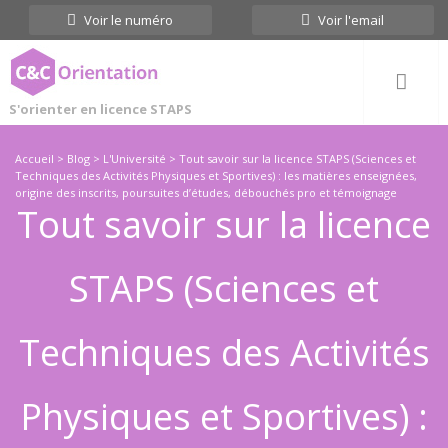
Cookies management panel
Voir le numéro
Voir l'email
S'orienter en licence STAPS
Accueil
>
Blog
>
L'Université
>
Tout savoir sur la licence STAPS (Sciences et
Techniques des Activités Physiques et Sportives) : les matières enseignées,
origine des inscrits, poursuites d’études, débouchés pro et témoignage
Tout savoir sur la licence
STAPS (Sciences et
Techniques des Activités
Physiques et Sportives) :