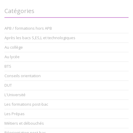
Catégories
APB / formations hors APB
Après les bacs S,ES,L et technologiques
Au collège
Au lycée
BTS
Conseils orientation
DUT
L'Université
Les formations post-bac
Les Prépas
Métiers et débouchés
Réorientation post-bac