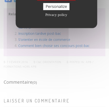
Personalize
Related posts:
Privacy policy
Ecoles de commerce après le bac qui ne sont pas
sur APB
Inscription tardive post-bac
S’orienter en école de commerce
Comment bien choisir ses concours post-bac
7 FÉVRIER 2016
C&C ORIENTATION
POSTED IN:
APB /
FORMATIONS HORS APB
Commentaire
(0)
LAISSER UN COMMENTAIRE