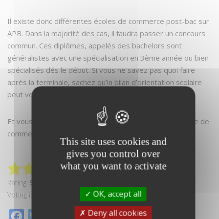
Il existe donc différentes écoles de commerce post-bac sur
APB. Dans la majorité des cas, il faudra passer un concours
commun. Ces diplômes, appelés des bachelors sont
généralistes avec une spécialisation en 3ème année ou bien
spécialisés dés le début. Si vous ne savez pas quoi faire
après la terminale, sachez qu’in bilan d’orientation scolaire
peut vous aider.
Et vous alors, avez vous déjà pensé à intégrer une école de
commerce post bac ?
This site uses cookies and
gives you control over
what you want to activate
Rating:
5.0
/5. Sur 1 vote
OK, accept all
Voting is currently disabled, data maintenance in progress.
Deny all cookies
Facebook
Twitter
Partager