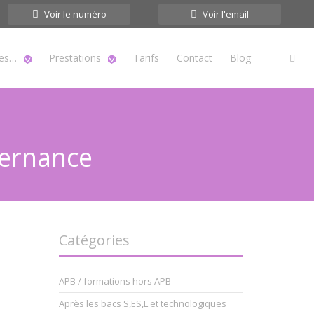
Voir le numéro
Voir l'email
tes…
Prestations
Tarifs
Contact
Blog
ternance
Catégories
APB / formations hors APB
Après les bacs S,ES,L et technologiques