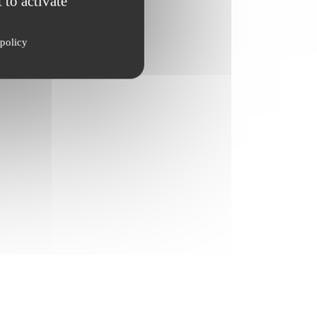
 to activate
policy