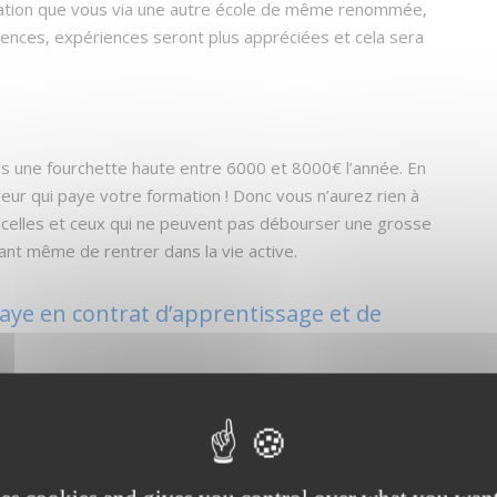
rmation que vous via une autre école de même renommée,
étences, expériences seront plus appréciées et cela sera
dans une fourchette haute entre 6000 et 8000€ l’année. En
eur qui paye votre formation ! Donc vous n’aurez rien à
 celles et ceux qui ne peuvent pas débourser une grosse
ant même de rentrer dans la vie active.
aye en contrat d’apprentissage et de
alaire également. Il est moins élevé qu’en CDI et dépendra
n fonction des différents critères.