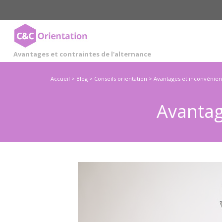
Cookies management panel
Avantages et contraintes de l'alternance
Accueil
>
Blog
>
Conseils orientation
>
Avantages et inconvénient
Avantag