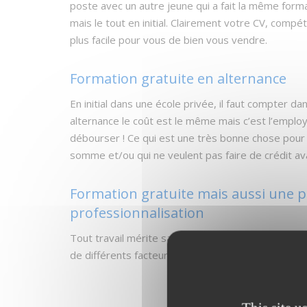
poste avec un autre jeune qui a fait la même fo
mais le tout en initial. Clairement votre CV, comp
plus facile pour vous de bien vous vendre.
Formation gratuite en alternance
En initial dans une école privée, il faut compter 
alternance le coût est le même mais c’est l’employ
débourser ! Ce qui est une très bonne chose pour
somme et/ou qui ne veulent pas faire de crédit av
Formation gratuite mais aussi une p
professionnalisation
Tout travail mérite salaire ! Vous aurez donc un s
de différents facteurs. Voir ci-dessous le salaire e