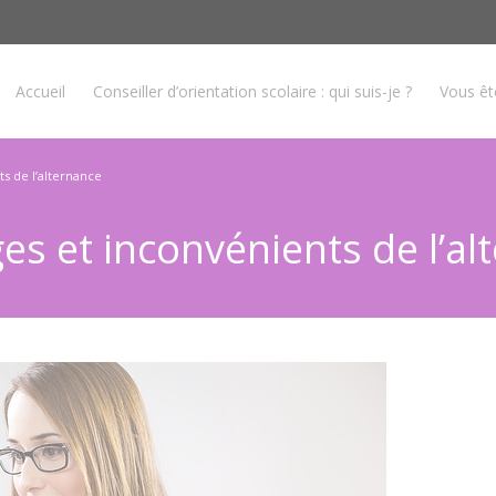
Accueil
Conseiller d’orientation scolaire : qui suis-je ?
Vous ê
s de l’alternance
es et inconvénients de l’al