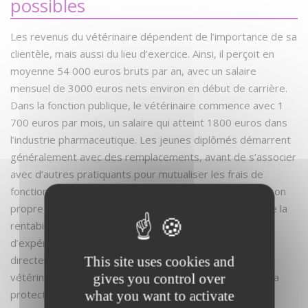
possibles
Les revenus du vétérinaire dépendent de l’importance de sa
clientèle, mais aussi du lieu d’exercice. Ainsi, il perçoit en
moyenne 54 000 euros bruts par an, avec un salaire
mensuel de 3000 euros nets environ en début de carrière.
Dans la fonction publique, le vétérinaire commence avec 1
700 euros par mois, un salaire qui atteint 1800 euros dans
l’industrie pharmaceutique. Les jeunes diplômés démarrent
généralement avec des remplacements, avant de s’associer
avec d’autres pratiquants pour mutualiser les frais de
fonctionnement. Il faut effectivement savoir que créer son
propre cabinet nécessite un gros investissement et que la
rentabilité n’est pas immédiate. Après plusieurs années
d’expérience, il est possible de prétendre au poste de
directeur d’une clinique vétérinaire ou d’un service
This site uses cookies and
vétérinaire départemental de la cohésion sociale et de la
gives you control over
protection des populations.
what you want to activate