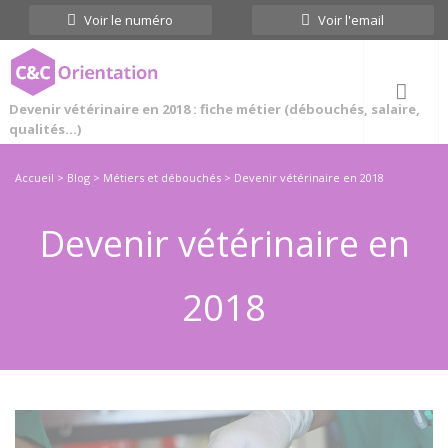
Cookies management panel
Voir le numéro
Voir l'email
Devenir vétérinaire en 2018 : fiche métier (débouchés, salaire,
qualités...)
Accueil
>
Blog
>
Métiers et débouchés
>
Devenir vétérinaire en 2018
Devenir vétérinaire en
2018