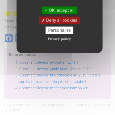
OK, accept all
Deny all cookies
Rating:
5.0
/5. sur 2 votes
Voting is currently disabled, data maintenance in progress.
Personalize
Facebook
Twitter
Partager
Privacy policy
Related posts:
Comment devenir avocat en 2018 ?
Comment devenir guide interprète en 2018 ?
Comment devenir bibliothécaire en 2018 ? Focus
sur les formations, l’emploi et le salaire !
Comment devenir mandataire immobilier ?
21 OCTOBRE 2018
C&C ORIENTATION
POSTED IN:
MÉTIERS ET
DÉBOUCHÉS