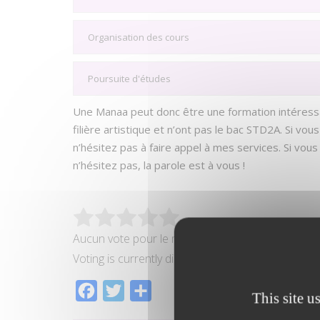
Organisation des cours
Poursuite d'études
Une Manaa peut donc être une formation intéressan
filière artistique et n’ont pas le bac STD2A. Si v
n’hésitez pas à faire appel à mes services. Si vo
n’hésitez pas, la parole est à vous !
Aucun vote pour le moment
Voting is currently disabled, data maintenance in
Facebook
Twitter
Partager
This site u