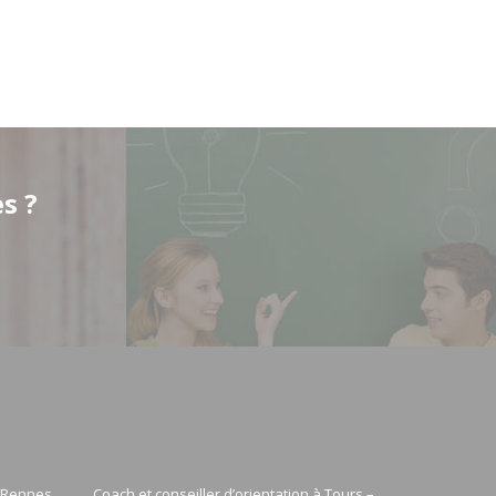
s ?
à Rennes
Coach et conseiller d’orientation à Tours –