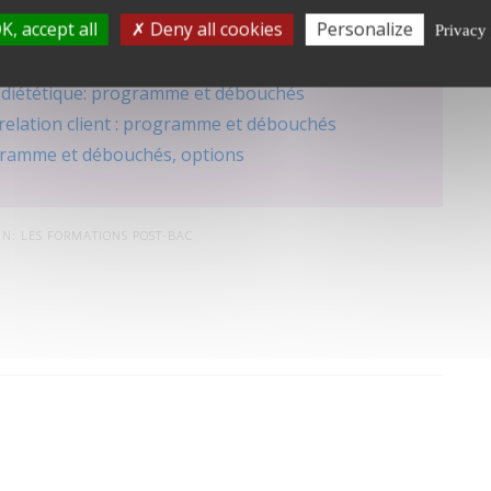
K, accept all
Deny all cookies
Personalize
Privacy 
n : programme et débouchés
TS diététique: programme et débouchés
 relation client : programme et débouchés
ogramme et débouchés, options
IN:
LES FORMATIONS POST-BAC