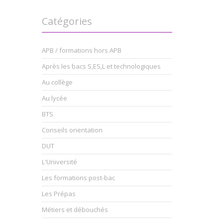
Catégories
APB / formations hors APB
Après les bacs S,ES,L et technologiques
Au collège
Au lycée
BTS
Conseils orientation
DUT
L'Université
Les formations post-bac
Les Prépas
Métiers et débouchés