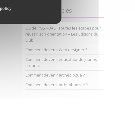
policy
Derniers articles
Guide POST-BAC : Toutes les étapes pour
réussir son orientation – Les Editions du
Club
Comment devenir Web designer ?
Comment devenir éducateur de jeunes
enfants
Comment devenir archéologue ?
Comment devenir orthophoniste ?