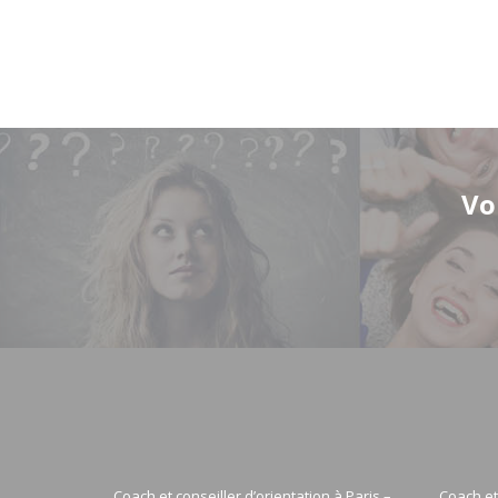
Vo
Coach et conseiller d’orientation à Paris –
Coach et 