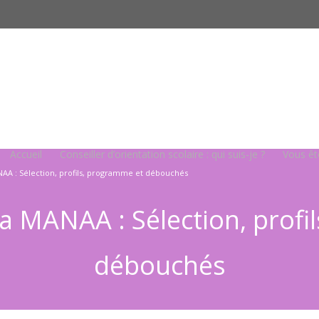
Accueil
Conseiller d’orientation scolaire : qui suis-je ?
Vous ê
NAA : Sélection, profils, programme et débouchés
la MANAA : Sélection, prof
débouchés