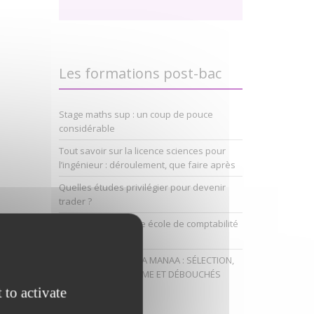
Les formations post-bac
Stage maths sup : un coup de pouce
considérable
Tout savoir sur la licence sciences pour
l’ingénieur : déroulement, que faire après
Quelles études privilégier pour devenir
trader ?
Que faire après une école de comptabilité
?
TOUT SAVOIR SUR LA MANAA : SÉLECTION,
PROFILS, PROGRAMME ET DÉBOUCHÉS
 to activate