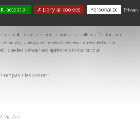
 bac STD2A
,
K, accept all
Deny all cookies
Personalize
ac STHR : Hôtellerie et Restauration,
Privacy 
 bac Musique
z du mal à vous décider, je vous conseille d’effectuer un
 technologique après la seconde peut être une bonne
e sûr que les débouchés après le bac choisi vous
itez pas à les poster !
 progress.