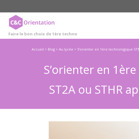
Cookies management panel
Faire le bon choix de 1ère techno
Accueil
>
Blog
>
Au lycée
>
S’orienter en 1ère technologique ST
S’orienter en 1èr
ST2A ou STHR apr