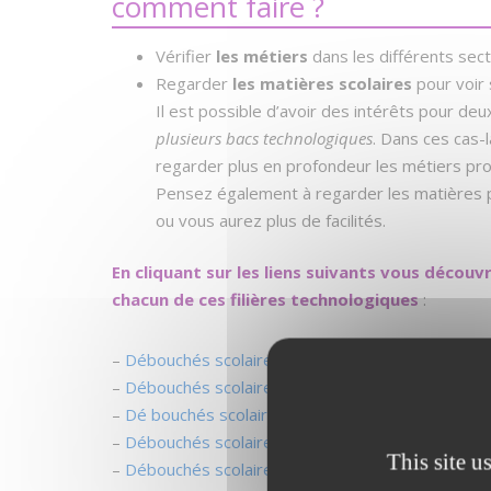
comment faire ?
Vérifier
les métiers
dans les différents sect
Regarder
les matières scolaires
pour voir 
Il est possible d’avoir des intérêts pour deux
plusieurs bacs technologiques
. Dans ces cas-l
regarder plus en profondeur les métiers pr
Pensez également à regarder les matières pr
ou vous aurez plus de facilités.
En cliquant sur les liens suivants vous découv
chacun de ces filières technologiques
:
–
Débouchés scolaires et professionnels avec un
–
Débouchés scolaires et professionnels avec un 
–
Dé bouchés scolaires et professionnels avec un
–
Débouchés scolaires et professionnels avec un 
This site u
–
Débouchés scolaires et professionnels avec un 