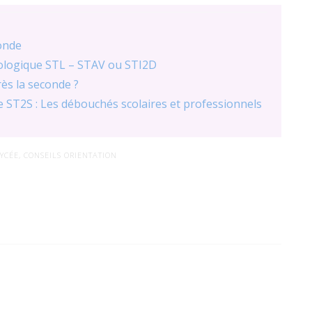
onde
nologique STL – STAV ou STI2D
ès la seconde ?
 ST2S : Les débouchés scolaires et professionnels
YCÉE
,
CONSEILS ORIENTATION