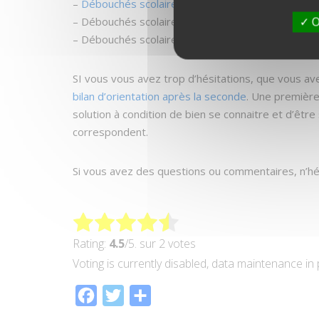
–
Débouchés scolaires et professionnels avec un
O
– Débouchés scolaires et professionnels avec un b
– Débouchés scolaires et professionnels avec un
SI vous vous avez trop d’hésitations, que vous ave
bilan d’orientation après la seconde
. Une première
solution à condition de bien se connaitre et d’êtr
correspondent.
Si vous avez des questions ou commentaires, n’hés
Rating:
4.5
/5. sur 2 votes
Voting is currently disabled, data maintenance in
Facebook
Twitter
Partager