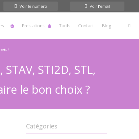
Voir le numéro
Voir l'email
tes…
Prestations
Tarifs
Contact
Blog
hoix ?
 STAV, STI2D, STL,
re le bon choix ?
Catégories