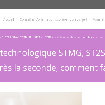
Accueil
Conseiller d’orientation scolaire : qui suis-je ?
Vous ê
MG, ST2S, STAV, STI2D, STL, ST2A ou STHR après la seconde, comment faire le bon c
e technologique STMG, ST2S,
ès la seconde, comment fai