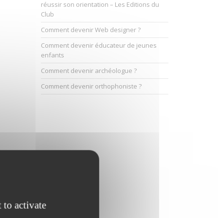
réussir son orientation – Les Editions du
Club
Comment devenir Web designer ?
Comment devenir éducateur de jeunes
enfants
Comment devenir archéologue ?
Comment devenir orthophoniste ?
 to activate