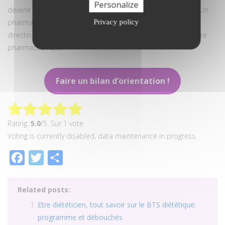
Personalize
devenir propriétaire d’un laboratoire d’analyses médicales. Un
pharmacien grossiste répartiteur peut viser le poste de
Privacy policy
directeur de site ou encore de chef de produit en laboratoire
pharmaceutique.
Faire un bilan d’orientation !
Rating:
5.0
/5. Sur 1 vote
Voting is currently disabled, data maintenance in progress.
Facebook
Twitter
Partager
Related posts:
Etre diététicien, tout savoir sur le BTS diététique:
programme et débouchés