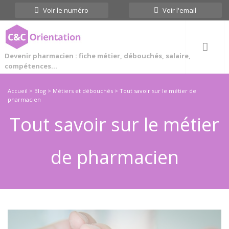
Cookies management panel
Voir le numéro
Voir l'email
Devenir pharmacien : fiche métier, débouchés, salaire,
compétences...
Accueil
>
Blog
>
Métiers et débouchés
>
Tout savoir sur le métier de
pharmacien
Tout savoir sur le métier
de pharmacien