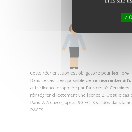
This site u
O
Cette réorientation est obligatoire pour
les 15% 
Dans ce cas, c’est possible de
se réorienter à l’
autre licence proposée par l’université. Certaine
réintégrer directement une licence 2. C’est le cas
Paris 7. A savoir, après 90 ECTS validés dans la nou
PACES.