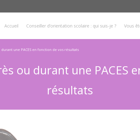
Accueil
Conseiller d’orientation scolaire : qui suis-je ?
Vous ê
 durant une PACES en fonction de vos résultats
rès ou durant une PACES e
résultats