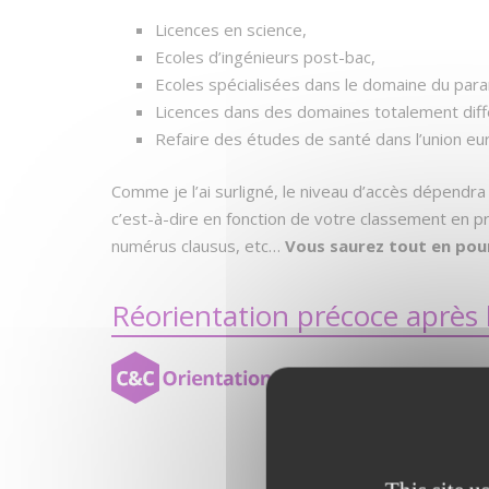
Licences en science,
Ecoles d’ingénieurs post-bac,
Ecoles spécialisées dans le domaine du para
Licences dans des domaines totalement diffé
Refaire des études de santé dans l’union e
Comme je l’ai surligné, le niveau d’accès dépendr
c’est-à-dire en fonction de votre classement en 
numérus clausus, etc…
Vous saurez tout en pour
Réorientation précoce après