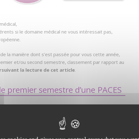
médical,
rents si le domaine médical ne vous intéressait pas,
uropéenne.
a de la manière dont s’est passée pour vous cette année,
premier et/ou second semestre, classement par rapport au
suivant la lecture de cet article
.
 le premier semestre d’une PACES