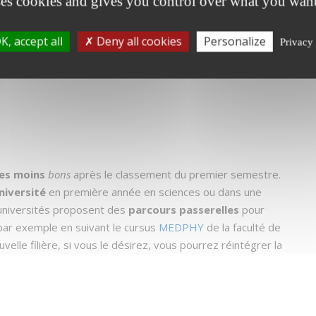
ses cookies and gives you control over what you want
K, accept all
Deny all cookies
Personalize
Privacy 
les moins
bons
après le classement du premier semestre.
université
en première année en sciences ou dans une
s universités proposent des
parcours passerelles
pour
 par exemple en suivant le cursus
MEDPHY
de la faculté de
velle filière, si vous le désirez, vous pourrez réintégrer la