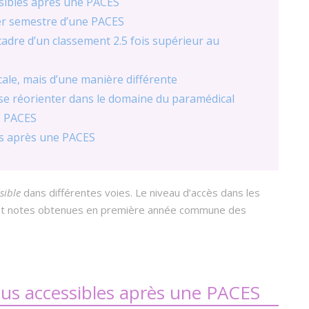
ssibles après une PACES
er semestre d’une PACES
cadre d’un classement 2.5 fois supérieur au
cale, mais d’une manière différente
e réorienter dans le domaine du paramédical
e PACES
es après une PACES
sible
dans différentes voies. Le niveau d’accès dans les
t et notes obtenues en première année commune des
plus accessibles après une PACES