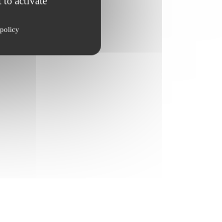
 to activate
policy