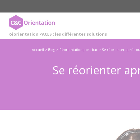
Cookies management panel
Réorientation PACES : les différentes solutions
Accueil
>
Blog
>
Réorientation post-bac
>
Se réorienter après ou
Se réorienter ap