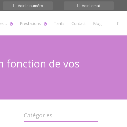
Voir le numéro
Voir l'email
tes…
Prestations
Tarifs
Contact
Blog
n fonction de vos
Catégories