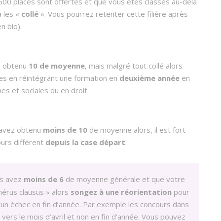
 500 places sont offertes et que vous êtes classés au-delà
a les «
collé
». Vous pourrez retenter cette filière après
n bio).
ez obtenu
10 de moyenne
, mais malgré tout collé alors
les en réintégrant une formation en
deuxième année
en
s et sociales ou en droit.
s avez obtenu
moins de 10
de moyenne alors, il est fort
urs différent
depuis la case départ
.
us avez
moins de 6
de moyenne générale et que votre
mérus clausus » alors
songez à une réorientation
pour
’un échec en fin d’année. Par exemple les concours dans
vers le mois d’avril et non en fin d’année. Vous pouvez