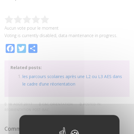
Aucun vote pour le moment
Voting is currently disabled, data maintenance in progress.
Facebook
Twitter
Partager
Related posts:
les parcours scolaires après une L2 ou L3 AES dans
le cadre d’une réorientation
18 AOÛT 2017
C&C ORIENTATION
POSTED IN:
RÉORIENTATION POST-BAC
Commentaire
(1)