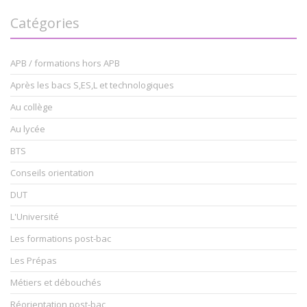
Catégories
APB / formations hors APB
Après les bacs S,ES,L et technologiques
Au collège
Au lycée
BTS
Conseils orientation
DUT
L'Université
Les formations post-bac
Les Prépas
Métiers et débouchés
Réorientation post-bac