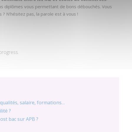
ons diplômes vous permettant de bons débouchés. Vous
 N’hésitez pas, la parole est à vous !
 progress.
 qualités, salaire, formations…
ité ?
ost bac sur APB ?