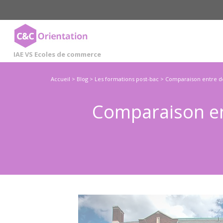
Cookies management panel
IAE VS Ecoles de commerce
Accueil
>
Blog
>
Les formations post-bac
>
Comparaison entre de
Comparaison ent