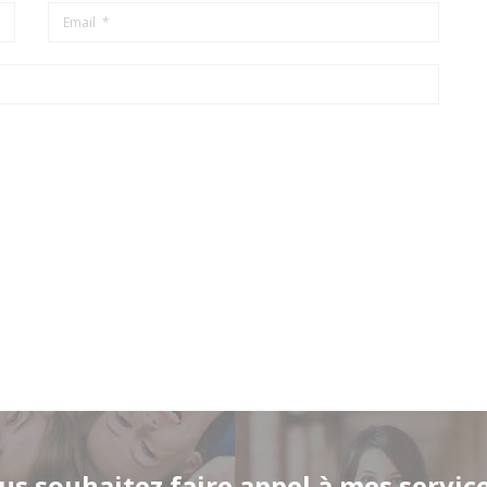
us souhaitez faire appel à mes service