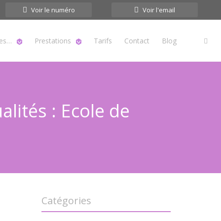
Voir le numéro
Voir l'email
tes…
Prestations
Tarifs
Contact
Blog
lités : Ecole de
Catégories