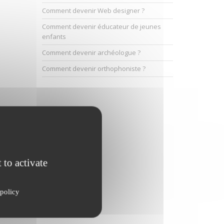
Comment devenir Web designer ?
Comment devenir éducateur de jeunes
enfants
Comment devenir archéologue ?
Comment devenir orthophoniste ?
 to activate
policy