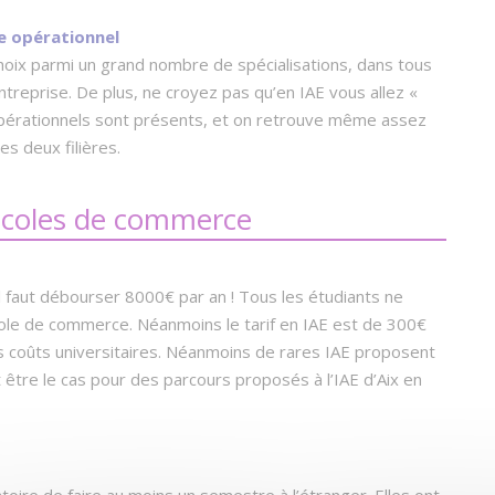
e opérationnel
choix parmi un grand nombre de spécialisations, dans tous
’entreprise. De plus, ne croyez pas qu’en IAE vous allez «
pérationnels sont présents, et on retrouve même assez
s deux filières.
 écoles de commerce
faut débourser 8000€ par an ! Tous les étudiants ne
cole de commerce. Néanmoins le tarif en IAE est de 300€
s coûts universitaires. Néanmoins de rares IAE proposent
être le cas pour des parcours proposés à l’IAE d’Aix en
oire de faire au moins un semestre à l’étranger. Elles ont