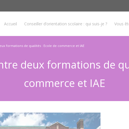
Accueil
Conseiller d’orientation scolaire : qui suis-je ?
Vous ê
ux formations de qualités : Ecole de commerce et IAE
re deux formations de qua
commerce et IAE